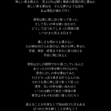
悔しい夜を数えた 見上げれば瞬く幾多の星屑の空に重ねた
楽しい夜を重ねる そんな夢のような話を
あぁ溜息が連れて行く
僕等は夜に燈し語り歌って笑った
そして互いの幸せ縫い合わせた
どうしてほつれてしまった僕達の夜
いつかまた笑える日まで
優しさも明かりも通さない
心が締め付けられ形のない怖さが押し寄せた
空虚、挫折、絶望まで永久に巡り続ける
手招く闇に怯えた
僕等は少しの隙間でやり過ごしているんだ
ありったけの幸せ飾り付けながら
星空に少しの幸せ重ねてみた
だけどちっぽけ過ぎる灯りなんだね
それでも夜に燈し語り歌って笑った
僕等、互いの幸せ縫い合わせた
いつかは解けて旅立つ僕達の夜
夜空はそれぞれの想い描くのだろう
超えることが出来なくて悩み続けた日もある
ほつれた糸を解くこと出来なくて