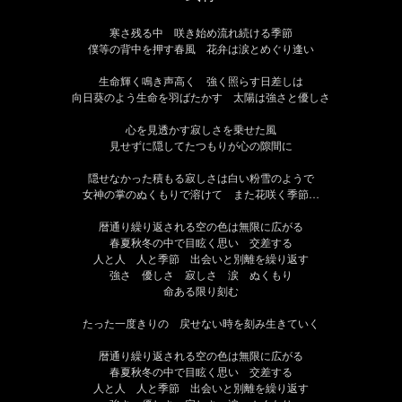
寒さ残る中 咲き始め流れ続ける季節
僕等の背中を押す春風 花弁は涙とめぐり逢い
生命輝く鳴き声高く 強く照らす日差しは
向日葵のよう生命を羽ばたかす 太陽は強さと優しさ
心を見透かす寂しさを乗せた風
見せずに隠してたつもりが心の隙間に
隠せなかった積もる寂しさは白い粉雪のようで
女神の掌のぬくもりで溶けて また花咲く季節…
暦通り繰り返される空の色は無限に広がる
春夏秋冬の中で目眩く思い 交差する
人と人 人と季節 出会いと別離を繰り返す
強さ 優しさ
寂しさ
涙 ぬくもり
命ある限り刻む
たった一度きりの 戻せない時を刻み生きていく
暦通り繰り返される空の色は無限に広がる
春夏秋冬の中で目眩く思い 交差する
人と人 人と季節 出会いと別離を繰り返す