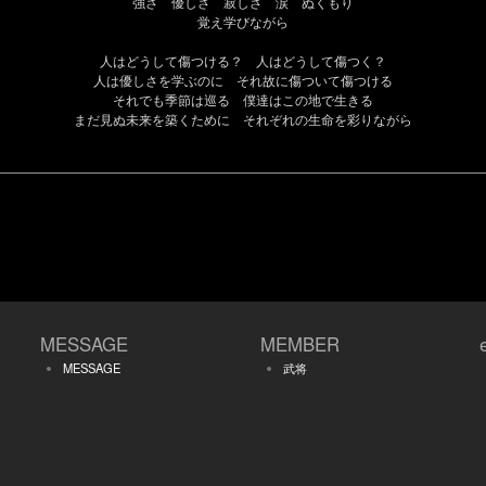
強さ 優しさ
寂しさ
涙 ぬくもり
覚え学びながら
人はどうして傷つける？ 人はどうして傷つく？
人は優しさを学ぶのに それ故に傷ついて傷つける
それでも季節は巡る 僕達はこの地で生きる
まだ見ぬ未来を築くために それぞれの生命を彩りながら
MESSAGE
MEMBER
MESSAGE
武将