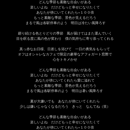
どんな季節も素敵な出会いがある
楽しいよね だけどもっと幸せになりたくて
あなたが傍にいてくれたら×１００倍
もっと素敵な季節、景色が見えるだろう
まるで風は各駅停車のよう 明日は冷たい風降ろす
廻り続ける色とりどりの季節 風が届けてはまた運んでいく
目を瞑る度に風の色が変わり 僕の気持ちに寄り添ってくれる
真っ赤なお日様、日差しを浴びて 一日の勇気をもらって
オフはオシャレなカフェで限定の豪華なアフォガート窓際で
心をトキメかせ
どんな季節も素敵な出会いがある
楽しいよね だけどもっと幸せになりたくて
あなたが傍にいてくれたら愛に溢れて
もっと素敵な季節、景色が見えるだろう
まるで風は各駅停車のよう 明日は暑い風降ろす
夏が大嫌いでも あなたが傍にいてくれたら
少しは嫌いじゃなくなるだろう きっと なんてね（笑）
どんな季節も素敵な出会いがある
楽しいよね だけどもっと幸せになりたくて
あなたが傍にいてくれたら×１００倍