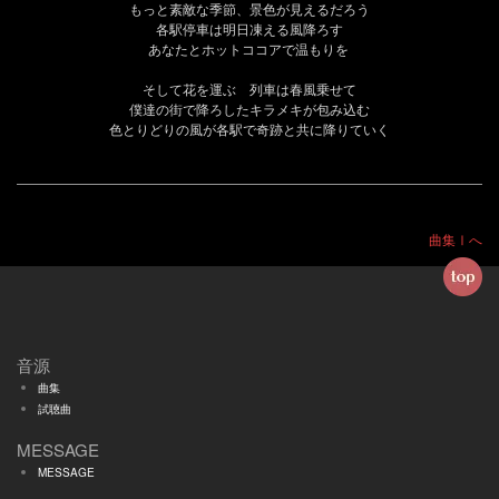
もっと素敵な季節、景色が見えるだろう
各駅停車は明日凍える風降ろす
あなたとホットココアで温もりを
そして花を運ぶ 列車は春風乗せて
僕達の街で降ろしたキラメキが包み込む
色とりどりの風が各駅で奇跡と共に降りていく
曲集Ⅰへ
音源
曲集
試聴曲
MESSAGE
MESSAGE