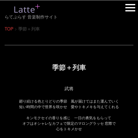
らてぷらす 音楽制作サイト
TOP
>
季節＋列車
季節＋列車
武将
廻り続ける色とりどりの季節 風が届けてはまた運んでいく
短い時間の中で世界を咲かせ 愛やトキメキを与えてくれる
キンモクセイの香りを感じ 一日の勇気をもらって
オフはオシャレなカフェで限定のマロングラッセ
窓際で
心をトキメかせ